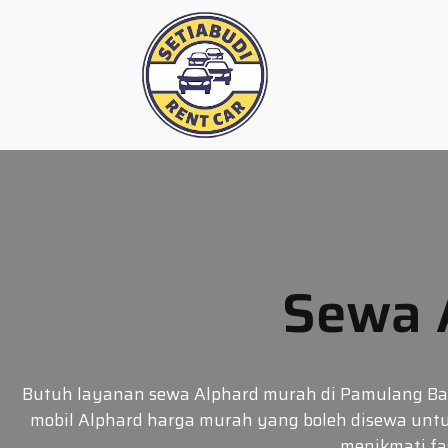
Skip
to
content
Sewa 
Butuh layanan sewa Alphard murah di Pamulang Barat
mobil Alphard harga murah yang boleh disewa untuk
menikmati fa