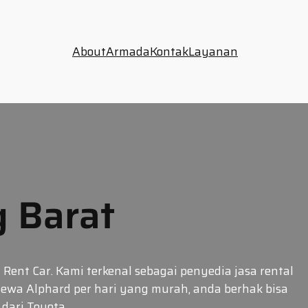
About
Armada
Kontak
Layanan
 Barat
ent Car. Kami terkenal sebagai penyedia jasa rental
sewa Alphard per hari yang murah, anda berhak bisa
dari Toyota.…