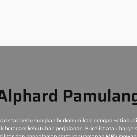
Alphard Pamulang
? tak perlu sungkan berkomunikasi dengan Setiabudi R
 beragam kebutuhan perjalanan. Pricelist atau harga 
silitas dan pengalaman serta kenyamanan MPV mewah 