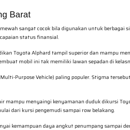
ng Barat
mewah sangat cocok bila digunakan untuk berbagai sit
apaian status finansial.
dikan Toyota Alphard tampil superior dan mampu men
embuat mobil ini tak memiliki lawan sepadan di kelas
lti-Purpose Vehicle) paling populer. Stigma tersebut
air mampu menyaingi kenyamanan duduk dikursi Toyot
ulai dari kursi pengemudi sampai row belakang.
unyai kemampuan daya angkut penumpang sampai denga