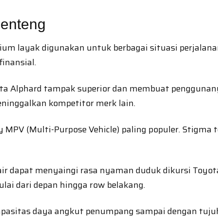
Menteng
ium layak digunakan untuk berbagai situasi perjalan
inansial.
a Alphard tampak superior dan membuat penggunanya l
eninggalkan kompetitor merk lain.
MPV (Multi-Purpose Vehicle) paling populer. Stigma te
ir dapat menyaingi rasa nyaman duduk dikursi Toyota 
lai dari depan hingga row belakang.
apasitas daya angkut penumpang sampai dengan tujuh 