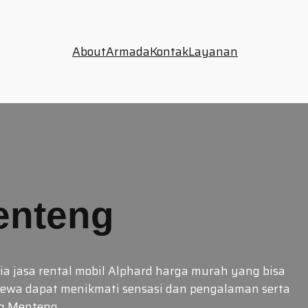
About
Armada
Kontak
Layanan
enteng
a jasa rental mobil Alphard harga murah yang bisa
yewa dapat menikmati sensasi dan pengalaman serta
ng Menteng…