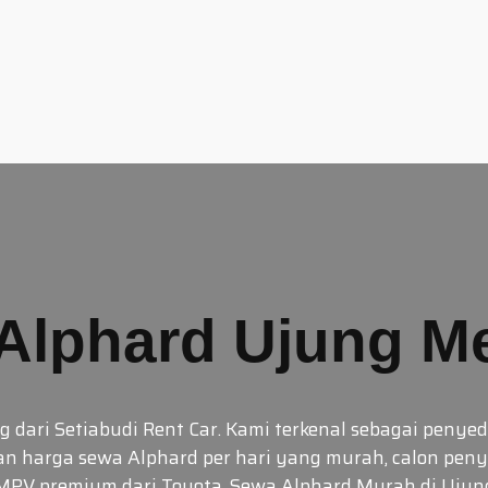
Alphard Ujung M
ari Setiabudi Rent Car. Kami terkenal sebagai penyedi
n harga sewa Alphard per hari yang murah, calon pen
PV premium dari Toyota. Sewa Alphard Murah di Uju