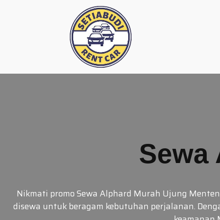
Skip
to
content
Sewa 
Nikmati promo Sewa Alphard Murah Ujung Menteng d
disewa untuk beragam kebutuhan perjalanan. Denga
keamanan M