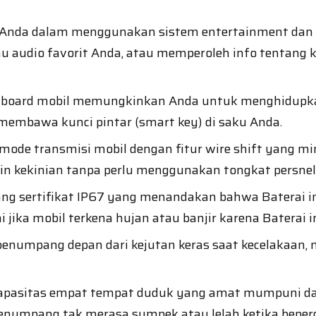
n Anda dalam menggunakan sistem entertainment dan
u audio favorit Anda, atau memperoleh info tentang ke
ashboard mobil memungkinkan Anda untuk menghidupk
embawa kunci pintar (smart key) di saku Anda.
mode transmisi mobil dengan fitur wire shift yang m
n kekinian tanpa perlu menggunakan tongkat persnel
ang sertifikat IP67 yang menandakan bahwa Baterai ini
 jika mobil terkena hujan atau banjir karena Baterai in
umpang depan dari kejutan keras saat kecelakaan, mo
iki kapasitas empat tempat duduk yang amat mumpuni 
penumpang tak merasa sumpek atau lelah ketika beper