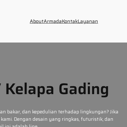
About
Armada
Kontak
Layanan
V Kelapa Gading
n bakar, dan kepedulian terhadap lingkungan? Jika
ami. Dengan desain yang ringkas, futuristik, dan
l ini adalah line…