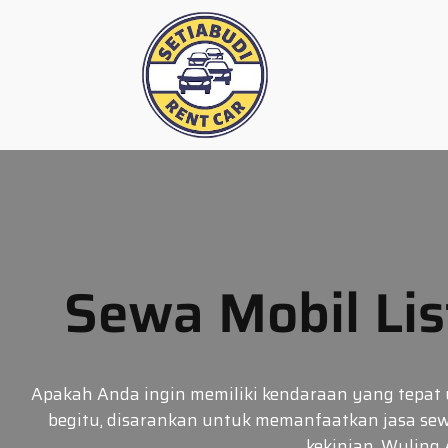
Skip
to
content
Sewa Mobil Lis
Apakah Anda ingin memiliki kendaraan yang tepat 
begitu, disarankan untuk memanfaatkan jasa sewa
kekinian, Wuling 