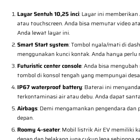
Layar Sentuh 10,25 inci
: Layar ini memberika
atau touchscreen. Anda bisa memutar video ata
Anda lewat layar ini.
Smart Start system
: Tombol nyala/mati di d
menggunakan kunci kontak. Anda hanya perlu m
Futuristic center console
: Anda bisa mengubah 
tombol di konsol tengah yang mempunyai desai
IP67 waterproof battery
: Baterai ini menyand
terkontaminasi air atau debu. Anda dapat santai
Airbags
: Demi mengamankan pengendara dan pen
depan.
Roomy 4-seater
: Mobil listrik Air EV memil
depan dan belakang juga cukup lega sehingga 