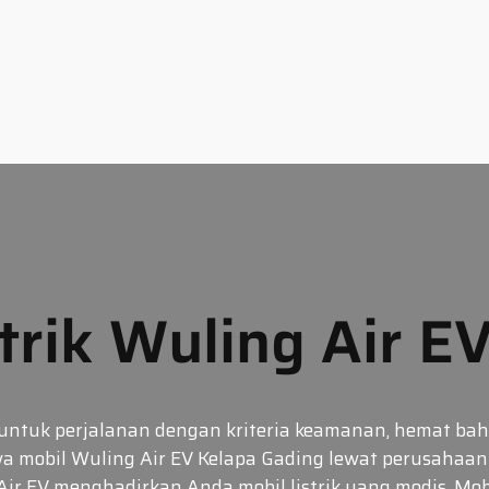
trik Wuling Air E
untuk perjalanan dengan kriteria keamanan, hemat baha
 mobil Wuling Air EV Kelapa Gading lewat perusahaan k
Air EV menghadirkan Anda mobil listrik yang modis. Mobi