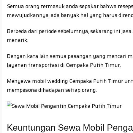
Semua orang termasuk anda sepakat bahwa resepsi
mewujudkannya, ada banyak hal yang harus direnca
Berbeda dari periode sebelumnya, sekarang ini ja
menarik.
Dengan kata lain semua pasangan yang mencari mob
layanan transportasi di Cempaka Putih Timur.
Menyewa mobil wedding Cempaka Putih Timur untu
mempesona dihadapan setiap orang.
Keuntungan Sewa Mobil Pengan