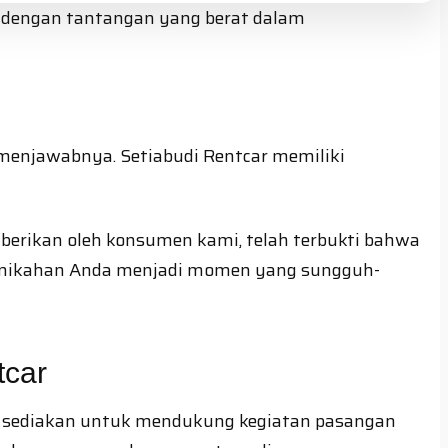
n dengan tantangan yang berat dalam
menjawabnya. Setiabudi Rentcar memiliki
berikan oleh konsumen kami, telah terbukti bahwa
pernikahan Anda menjadi momen yang sungguh-
tcar
mi sediakan untuk mendukung kegiatan pasangan