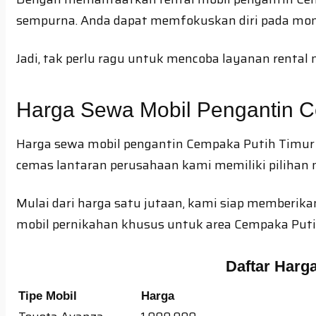
sempurna. Anda dapat memfokuskan diri pada mom
Jadi, tak perlu ragu untuk mencoba layanan rental
Harga Sewa Mobil Pengantin C
Harga sewa mobil pengantin Cempaka Putih Timur 
cemas lantaran perusahaan kami memiliki pilihan
Mulai dari harga satu jutaan, kami siap memberika
mobil pernikahan khusus untuk area Cempaka Puti
Daftar Harg
Tipe Mobil
Harga