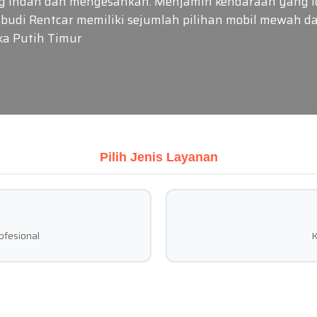
g indah dan mengesankan. Menjamin kendaraan yang id
udi Rentcar memiliki sejumlah pilihan mobil mewah da
a Putih Timur
Pilih Jenis Layanan
ofesional
K