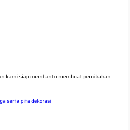
haan kami siap membantu membuat pernikahan
ga serta pita dekorasi