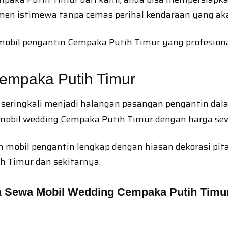
en istimewa tanpa cemas perihal kendaraan yang ak
 mobil pengantin Cempaka Putih Timur yang profesion
empaka Putih Timur
seringkali menjadi halangan pasangan pengantin dal
 mobil wedding Cempaka Putih Timur dengan harga sew
n mobil pengantin lengkap dengan hiasan dekorasi pit
h Timur dan sekitarnya.
a Sewa Mobil Wedding Cempaka Putih Timu