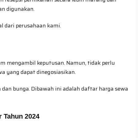
an digunakan.
al dari perusahaan kami.
am mengambil keputusan. Namun, tidak perlu
a yang dapat dinegosiasikan.
a dan bunga. Dibawah ini adalah daftar harga sewa
r Tahun 2024