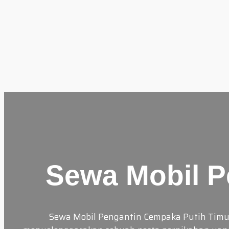
Skip
to
content
Sewa Mobil P
Sewa Mobil Pengantin Cempaka Putih Timur