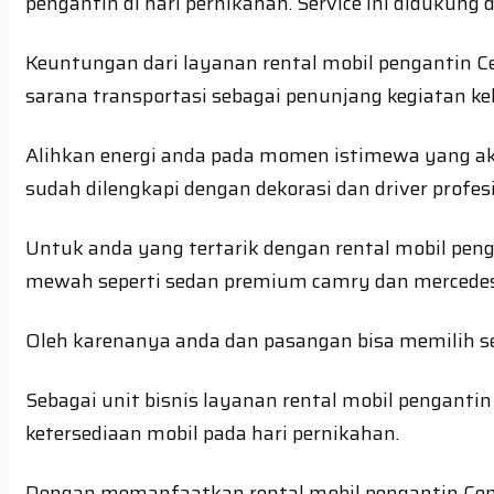
pengantin di hari pernikahan. Service ini didukun
Keuntungan dari layanan rental mobil pengantin 
sarana transportasi sebagai penunjang kegiatan k
Alihkan energi anda pada momen istimewa yang ak
sudah dilengkapi dengan dekorasi dan driver profes
Untuk anda yang tertarik dengan rental mobil peng
mewah seperti sedan premium camry dan mercedes 
Oleh karenanya anda dan pasangan bisa memilih se
Sebagai unit bisnis layanan rental mobil pengant
ketersediaan mobil pada hari pernikahan.
Dengan memanfaatkan rental mobil pengantin Cemp