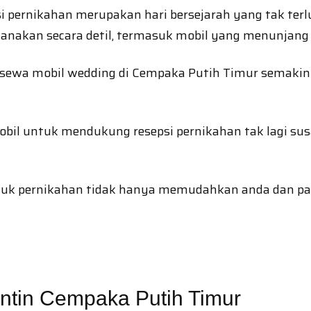
 pernikahan merupakan hari bersejarah yang tak terl
nakan secara detil, termasuk mobil yang menunjang 
sa sewa mobil wedding di Cempaka Putih Timur semak
il untuk mendukung resepsi pernikahan tak lagi susa
k pernikahan tidak hanya memudahkan anda dan pas
tin Cempaka Putih Timur