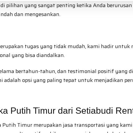
i pilihan yang sangat penting ketika Anda berurusa
indah dan mengesankan.
rupakan tugas yang tidak mudah, kami hadir untuk 
onal yang bisa diandalkan.
ama bertahun-tahun, dan testimonial positif yang di
mi adalah opsi yang paling tepat untuk menjadikan 
 Putih Timur dari Setiabudi Ren
ka Putih Timur merupakan jasa transportasi yang ka