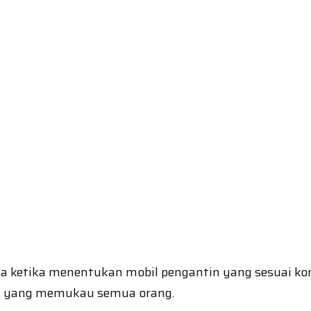
sa ketika menentukan mobil pengantin yang sesuai ko
a yang memukau semua orang.