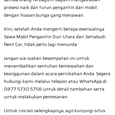
prosesi naik dan turun pengantin dari mobil
dengan hiasan bunga yang menawan.
Kini, setelah Anda mengerti betapa esensialnya
Sewa Mobil Pengantin Duri Utara dari Setiabudi
Rent Car, tidak perlu lagi menunda.
Jangan sia-siakan kesempatan ini untuk
menambahkan sentuhan kemewahan dan
keanggunan dalam acara pernikahan Anda. Segera
hubungi kami melalui telepon atau WhatsApp di
0877 5730 5758 untuk detail tambahan serta
untuk melakukan pemesanan.
Untuk rincian selengkapnya, ayo kunjungi situs