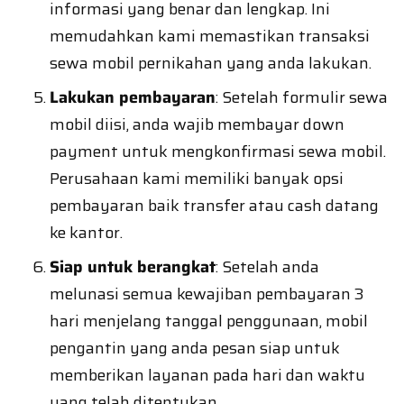
informasi yang benar dan lengkap. Ini
memudahkan kami memastikan transaksi
sewa mobil pernikahan yang anda lakukan.
Lakukan pembayaran
: Setelah formulir sewa
mobil diisi, anda wajib membayar down
payment untuk mengkonfirmasi sewa mobil.
Perusahaan kami memiliki banyak opsi
pembayaran baik transfer atau cash datang
ke kantor.
Siap untuk berangkat
: Setelah anda
melunasi semua kewajiban pembayaran 3
hari menjelang tanggal penggunaan, mobil
pengantin yang anda pesan siap untuk
memberikan layanan pada hari dan waktu
yang telah ditentukan.