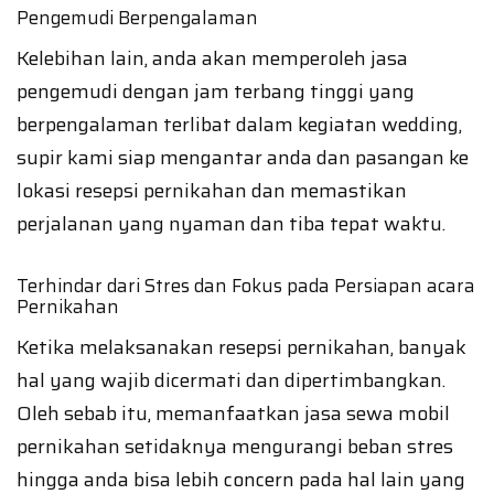
Pengemudi Berpengalaman
Kelebihan lain, anda akan memperoleh jasa
pengemudi dengan jam terbang tinggi yang
berpengalaman terlibat dalam kegiatan wedding,
supir kami siap mengantar anda dan pasangan ke
lokasi resepsi pernikahan dan memastikan
perjalanan yang nyaman dan tiba tepat waktu.
Terhindar dari Stres dan Fokus pada Persiapan acara
Pernikahan
Ketika melaksanakan resepsi pernikahan, banyak
hal yang wajib dicermati dan dipertimbangkan.
Oleh sebab itu, memanfaatkan jasa sewa mobil
pernikahan setidaknya mengurangi beban stres
hingga anda bisa lebih concern pada hal lain yang