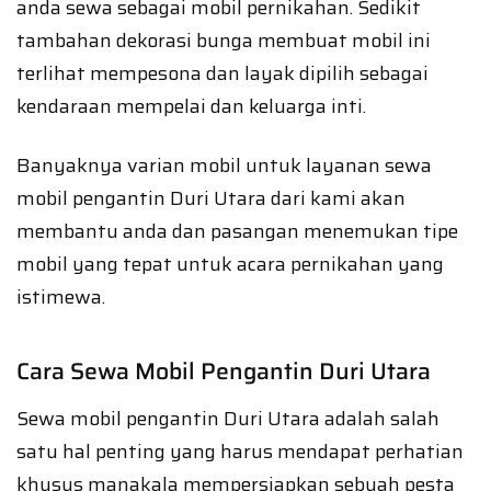
anda sewa sebagai mobil pernikahan. Sedikit
tambahan dekorasi bunga membuat mobil ini
terlihat mempesona dan layak dipilih sebagai
kendaraan mempelai dan keluarga inti.
Banyaknya varian mobil untuk layanan sewa
mobil pengantin Duri Utara dari kami akan
membantu anda dan pasangan menemukan tipe
mobil yang tepat untuk acara pernikahan yang
istimewa.
Cara Sewa Mobil Pengantin Duri Utara
Sewa mobil pengantin Duri Utara adalah salah
satu hal penting yang harus mendapat perhatian
khusus manakala mempersiapkan sebuah pesta