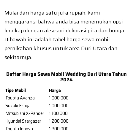
Mulai dari harga satu juta rupiah, kami
menggaransi bahwa anda bisa menemukan opsi
lengkap dengan aksesori dekorasi pita dan bunga.
Dibawah ini adalah tabel harga sewa mobil
pernikahan khusus untuk area Duri Utara dan
sekitarnya.
Daftar Harga Sewa Mobil Wedding Duri Utara Tahun
2024
Tipe Mobil
Harga
Toyota Avanza
1.000.000
Suzuki Ertiga
1.000.000
Mitsubishi X-Pander
1.100.000
Hyundai Stargazer
1.200.000
Toyota Innova
1.300.000