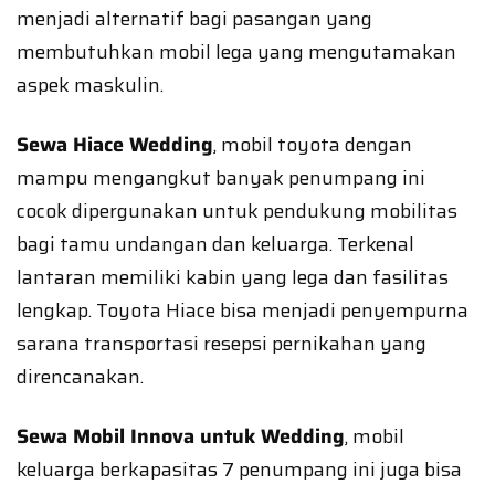
menjadi alternatif bagi pasangan yang
membutuhkan mobil lega yang mengutamakan
aspek maskulin.
Sewa Hiace Wedding
, mobil toyota dengan
mampu mengangkut banyak penumpang ini
cocok dipergunakan untuk pendukung mobilitas
bagi tamu undangan dan keluarga. Terkenal
lantaran memiliki kabin yang lega dan fasilitas
lengkap. Toyota Hiace bisa menjadi penyempurna
sarana transportasi resepsi pernikahan yang
direncanakan.
Sewa Mobil Innova untuk Wedding
, mobil
keluarga berkapasitas 7 penumpang ini juga bisa