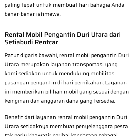
paling tepat untuk membuat hari bahagia Anda
benar-benar istimewa.
Rental Mobil Pengantin Duri Utara dari
Setiabudi Rentcar
Patut digaris bawahi, rental mobil pengantin Duri
Utara merupakan layanan transportasi yang
kami sediakan untuk mendukung mobilitas
pasangan pengantin di hari pernikahan. Layanan
ini memberikan pilihan mobil yang sesuai dengan
keinginan dan anggaran dana yang tersedia.
Benefit dari layanan rental mobil pengantin Duri
Utara setidaknya membuat penyelenggara pesta
tak perlu khawatir perihal kendaraan sebagai