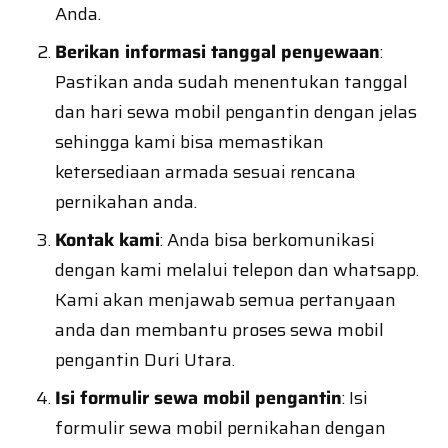
Anda.
Berikan informasi tanggal penyewaan
:
Pastikan anda sudah menentukan tanggal
dan hari sewa mobil pengantin dengan jelas
sehingga kami bisa memastikan
ketersediaan armada sesuai rencana
pernikahan anda.
Kontak kami
: Anda bisa berkomunikasi
dengan kami melalui telepon dan whatsapp.
Kami akan menjawab semua pertanyaan
anda dan membantu proses sewa mobil
pengantin Duri Utara.
Isi formulir sewa mobil pengantin
: Isi
formulir sewa mobil pernikahan dengan