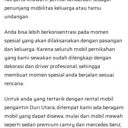
penunjang mobilitas keluarga atau tamu
undangan.
Anda bisa lebih berkonsentrasi pada momen
spesial yang akan dilaksanakan dengan pasangan
dan keluarga. Karena seluruh mobil pernikahan
yang kami sewakan sudah dilengkapi dengan
dekorasi dan driver profesional, sehingga
membuat momen spesial anda berjalan sesuai
rencana.
Untuk anda yang tertarik dengan rental mobil
pengantin Duri Utara, ditempat kami ada beragam
mobil yang dapat disewa, mulai dari mobil mewah
seperti sedan premium camry dan mercedes benz,