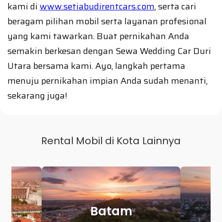
kami di
www.setiabudirentcars.com
, serta cari
beragam pilihan mobil serta layanan profesional
yang kami tawarkan. Buat pernikahan Anda
semakin berkesan dengan Sewa Wedding Car Duri
Utara bersama kami. Ayo, langkah pertama
menuju pernikahan impian Anda sudah menanti,
sekarang juga!
Rental Mobil di Kota Lainnya
Makassar
P