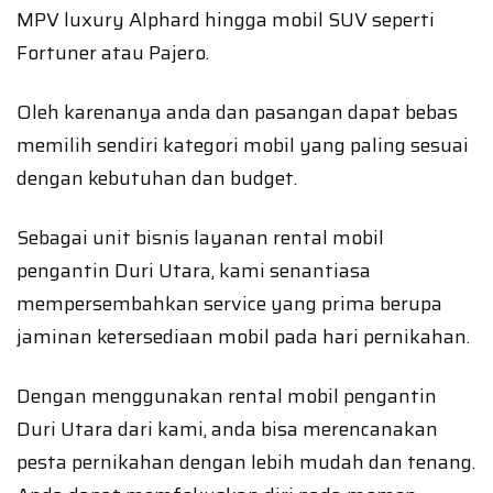
MPV luxury Alphard hingga mobil SUV seperti
Fortuner atau Pajero.
Oleh karenanya anda dan pasangan dapat bebas
memilih sendiri kategori mobil yang paling sesuai
dengan kebutuhan dan budget.
Sebagai unit bisnis layanan rental mobil
pengantin Duri Utara, kami senantiasa
mempersembahkan service yang prima berupa
jaminan ketersediaan mobil pada hari pernikahan.
Dengan menggunakan rental mobil pengantin
Duri Utara dari kami, anda bisa merencanakan
pesta pernikahan dengan lebih mudah dan tenang.