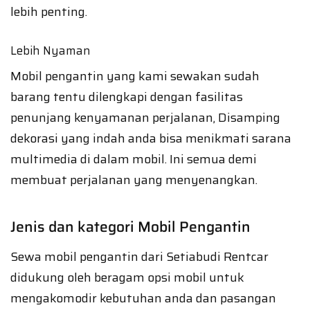
lebih penting.
Lebih Nyaman
Mobil pengantin yang kami sewakan sudah
barang tentu dilengkapi dengan fasilitas
penunjang kenyamanan perjalanan, Disamping
dekorasi yang indah anda bisa menikmati sarana
multimedia di dalam mobil. Ini semua demi
membuat perjalanan yang menyenangkan.
Jenis dan kategori Mobil Pengantin
Sewa mobil pengantin dari Setiabudi Rentcar
didukung oleh beragam opsi mobil untuk
mengakomodir kebutuhan anda dan pasangan