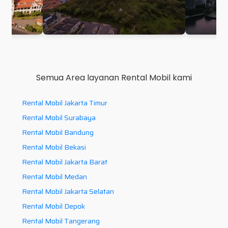
Semua Area layanan Rental Mobil kami
Rental Mobil Jakarta Timur
Rental Mobil Surabaya
Rental Mobil Bandung
Rental Mobil Bekasi
Rental Mobil Jakarta Barat
Rental Mobil Medan
Rental Mobil Jakarta Selatan
Rental Mobil Depok
Rental Mobil Tangerang