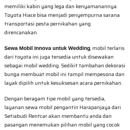
memiliki kabin yang lega dan kenyamanannya.
Toyota Hiace bisa menjadi penyempurna sarana
transportasi pesta pernikahan yang
direncanakan.
, mobil terlaris
Sewa Mobil Innova untuk Wedding
dari toyota ini juga tersedia untuk disewakan
sebagai mobil wedding. Sedikit tambahan dekorasi
bunga membuat mobil ini tampil mempesona dan
layak dipilih untuk kesuksesan acara pernikahan.
Dengan beragam tipe mobil yang tersedia,
layanan sewa mobil pengantin Harapanjaya dari
Setiabudi Rentcar akan membantu anda dan
pasangan menemukan pilihan mobil yang cocok