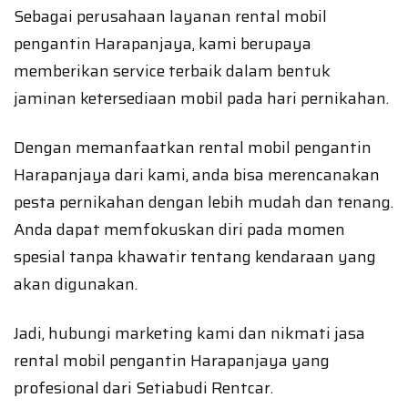
Sebagai perusahaan layanan rental mobil
pengantin Harapanjaya, kami berupaya
memberikan service terbaik dalam bentuk
jaminan ketersediaan mobil pada hari pernikahan.
Dengan memanfaatkan rental mobil pengantin
Harapanjaya dari kami, anda bisa merencanakan
pesta pernikahan dengan lebih mudah dan tenang.
Anda dapat memfokuskan diri pada momen
spesial tanpa khawatir tentang kendaraan yang
akan digunakan.
Jadi, hubungi marketing kami dan nikmati jasa
rental mobil pengantin Harapanjaya yang
profesional dari Setiabudi Rentcar.