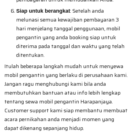
: Setelah anda
Siap untuk berangkat
melunasi semua kewajiban pembayaran 3
hari menjelang tanggal penggunaan, mobil
pengantin yang anda booking siap untuk
diterima pada tanggal dan waktu yang telah
ditentukan.
Itulah beberapa langkah mudah untuk menyewa
mobil pengantin yang berlaku di perusahaan kami.
Jangan ragu menghubungi kami bila anda
membutuhkan bantuan atau info lebih lengkap
tentang sewa mobil pengantin Harapanjaya.
Customer support kami siap membantu membuat
acara pernikahan anda menjadi momen yang
dapat dikenang sepanjang hidup.