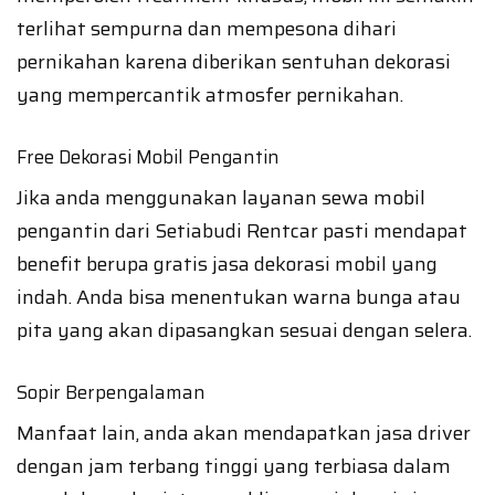
terlihat sempurna dan mempesona dihari
pernikahan karena diberikan sentuhan dekorasi
yang mempercantik atmosfer pernikahan.
Free Dekorasi Mobil Pengantin
Jika anda menggunakan layanan sewa mobil
pengantin dari Setiabudi Rentcar pasti mendapat
benefit berupa gratis jasa dekorasi mobil yang
indah. Anda bisa menentukan warna bunga atau
pita yang akan dipasangkan sesuai dengan selera.
Sopir Berpengalaman
Manfaat lain, anda akan mendapatkan jasa driver
dengan jam terbang tinggi yang terbiasa dalam