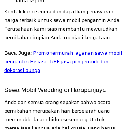
lama 12 jam.
Kontak kami segera dan dapatkan penawaran
harga terbaik untuk sewa mobil pengantin Anda.
Perusahaan kami siap membantu mewujudkan
pernikahan impian Anda menjadi kenyataan.
Promo termurah layanan sewa mobil
Baca Juga:
pengantin Bekasi FREE jasa pengemudi dan
dekorasi bunga
Sewa Mobil Wedding di Harapanjaya
Anda dan semua orang sepakat bahwa acara
pernikahan merupakan hari bersejarah yang
memorable dalam hidup seseorang. Untuk
merealisasikannya, ada hal krusial yang harus