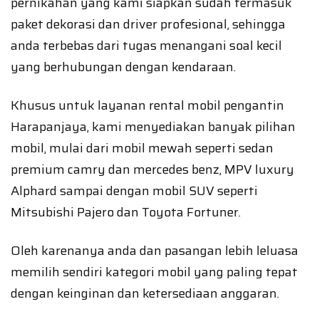
pernikahan yang kami siapkan sudah termasuk
paket dekorasi dan driver profesional, sehingga
anda terbebas dari tugas menangani soal kecil
yang berhubungan dengan kendaraan.
Khusus untuk layanan rental mobil pengantin
Harapanjaya, kami menyediakan banyak pilihan
mobil, mulai dari mobil mewah seperti sedan
premium camry dan mercedes benz, MPV luxury
Alphard sampai dengan mobil SUV seperti
Mitsubishi Pajero dan Toyota Fortuner.
Oleh karenanya anda dan pasangan lebih leluasa
memilih sendiri kategori mobil yang paling tepat
dengan keinginan dan ketersediaan anggaran.