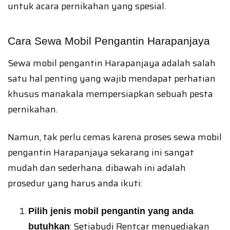
untuk acara pernikahan yang spesial.
Cara Sewa Mobil Pengantin Harapanjaya
Sewa mobil pengantin Harapanjaya adalah salah
satu hal penting yang wajib mendapat perhatian
khusus manakala mempersiapkan sebuah pesta
pernikahan.
Namun, tak perlu cemas karena proses sewa mobil
pengantin Harapanjaya sekarang ini sangat
mudah dan sederhana. dibawah ini adalah
prosedur yang harus anda ikuti:
Pilih jenis mobil pengantin yang anda
: Setiabudi Rentcar menyediakan
butuhkan