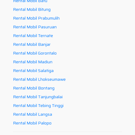
Rental Mobil Batu
Rental Mobil Bitung
Rental Mobil Prabumulih
Rental Mobil Pasuruan
Rental Mobil Ternate
Rental Mobil Banjar
Rental Mobil Gorontalo
Rental Mobil Madiun
Rental Mobil Salatiga
Rental Mobil Lhokseumawe
Rental Mobil Bontang
Rental Mobil Tanjungbalai
Rental Mobil Tebing Tinggi
Rental Mobil Langsa
Rental Mobil Palopo