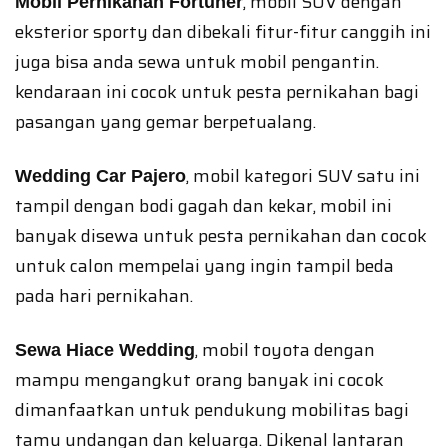
, mobil SUV dengan
Mobil Pernikahan Fortuner
eksterior sporty dan dibekali fitur-fitur canggih ini
juga bisa anda sewa untuk mobil pengantin.
kendaraan ini cocok untuk pesta pernikahan bagi
pasangan yang gemar berpetualang.
, mobil kategori SUV satu ini
Wedding Car Pajero
tampil dengan bodi gagah dan kekar, mobil ini
banyak disewa untuk pesta pernikahan dan cocok
untuk calon mempelai yang ingin tampil beda
pada hari pernikahan.
, mobil toyota dengan
Sewa Hiace Wedding
mampu mengangkut orang banyak ini cocok
dimanfaatkan untuk pendukung mobilitas bagi
tamu undangan dan keluarga. Dikenal lantaran