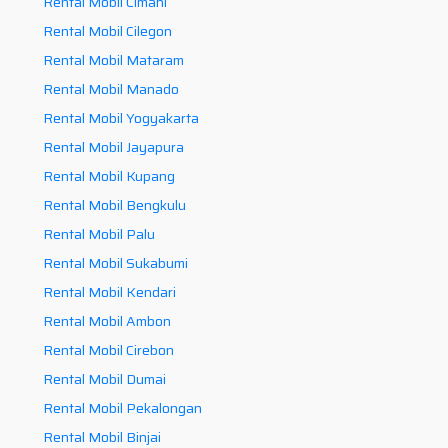
Rental Mobil Cimahi
Rental Mobil Cilegon
Rental Mobil Mataram
Rental Mobil Manado
Rental Mobil Yogyakarta
Rental Mobil Jayapura
Rental Mobil Kupang
Rental Mobil Bengkulu
Rental Mobil Palu
Rental Mobil Sukabumi
Rental Mobil Kendari
Rental Mobil Ambon
Rental Mobil Cirebon
Rental Mobil Dumai
Rental Mobil Pekalongan
Rental Mobil Binjai