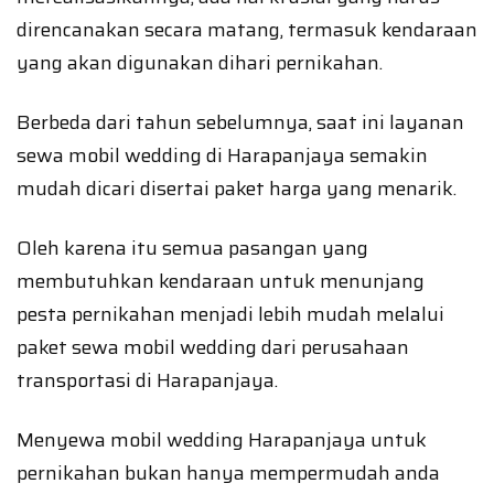
direncanakan secara matang, termasuk kendaraan
yang akan digunakan dihari pernikahan.
Berbeda dari tahun sebelumnya, saat ini layanan
sewa mobil wedding di Harapanjaya semakin
mudah dicari disertai paket harga yang menarik.
Oleh karena itu semua pasangan yang
membutuhkan kendaraan untuk menunjang
pesta pernikahan menjadi lebih mudah melalui
paket sewa mobil wedding dari perusahaan
transportasi di Harapanjaya.
Menyewa mobil wedding Harapanjaya untuk
pernikahan bukan hanya mempermudah anda