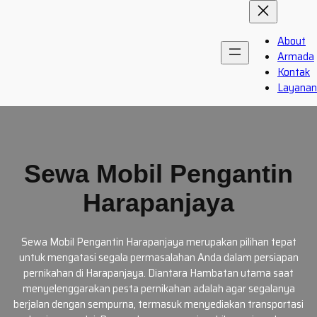
Skip
to
content
About
Armada
Kontak
Layanan
Sewa Mobil Pengantin
Harapanjaya
Sewa Mobil Pengantin Harapanjaya merupakan pilihan tepat
untuk mengatasi segala permasalahan Anda dalam persiapan
pernikahan di Harapanjaya. Diantara Hambatan utama saat
menyelenggarakan pesta pernikahan adalah agar segalanya
berjalan dengan sempurna, termasuk menyediakan transportasi