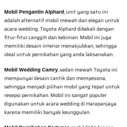
, unit yang satu ini
Mobil Pengantin Alphard
adalah alternatif mobil mewah dan elegan untuk
acara wedding. Toyota Alphard dibekali dengan
fitur-fitur canggih dan kekinian. Mobil ini juga
memiliki desain interior menakjubkan, sehingga
ideal untuk pernikahan yang anda laksanakan.
, sedan mewah Toyota ini
Mobil Wedding Camry
mempunyai desain cantik dan mempesona,
sehingga menjadi pilihan mobil yang tepat untuk
resepsi pernikahan. Mobil ini sangat populer
digunakan untuk acara wedding di Harapanjaya
karena memiliki banyak keunggulan.